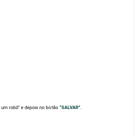
u um robô” e depois no botão
“SALVAR”.