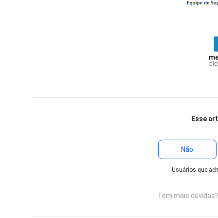
Esse art
Não
Usuários que acha
Tem mais dúvidas