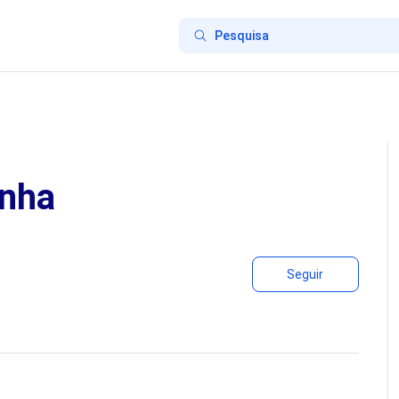
enha
Ainda 
Seguir